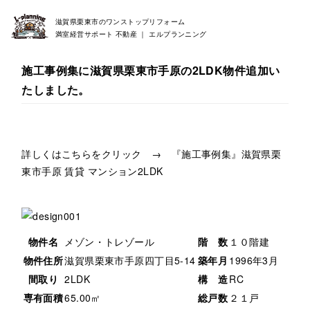
滋賀県栗東市のワンストップリフォーム
満室経営サポート 不動産 ｜ エルプランニング
施工事例集に滋賀県栗東市手原の2LDK物件追加い
たしました。
詳しくはこちらをクリック →
『施工事例集』滋賀県栗
東市手原 賃貸 マンション2LDK
物件名
メゾン・トレゾール
階 数
１０階建
物件住所
滋賀県栗東市手原四丁目5-14
築年月
1996年3月
間取り
2LDK
構 造
RC
専有面積
65.00㎡
総戸数
２１戸