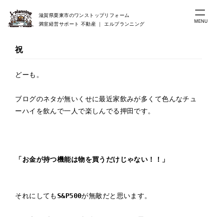
滋賀県栗東市のワンストップリフォーム
MENU
満室経営サポート 不動産 ｜ エルプランニング
祝
どーも。

ブログのネタが無いくせに最近家飲みが多くて色んなチュ
ーハイを飲んで一人で楽しんでる押田です。

「お金が持つ機能は物を買うだけじゃない！！」
それにしても
S&P500
が無敵だと思います。
