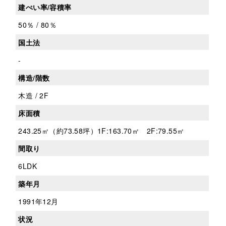
建ぺい率/容積率
50％ / 80％
国土法
-
構造/階数
木造 / 2F
床面積
243.25㎡（約73.58坪）1F:163.70㎡ 2F:79.55㎡
間取り
6LDK
築年月
1991年12月
状況