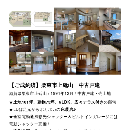
【ご成約済】栗東市上砥山 中古戸建
滋賀県栗東市上砥山 / 1991年12月 / 中古戸建・売土地
★
土地101坪、建物73坪、6LDK、広々テラス付き
の邸宅
★LDは足元からポカポカの
床暖房
♪
★全室電動通風彩光シャッター＆ビルトインガレージには
電動シャッター完備！