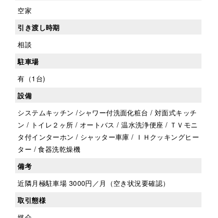
空家
引き渡し時期
相談
駐車場
有（1台)
設備
システムキッチン /シャワー付洗面化粧台 / 対面式キッチ
ン / トイレ２ヶ所 / オートバス / 温水洗浄便座 / ＴＶモニ
タ付インターホン / シャッター車庫 / ＩＨクッキングヒー
ター / 食器洗乾燥機
備考
近隣月極駐車場 3000円／月（空き状況要確認）
取引態様
媒介