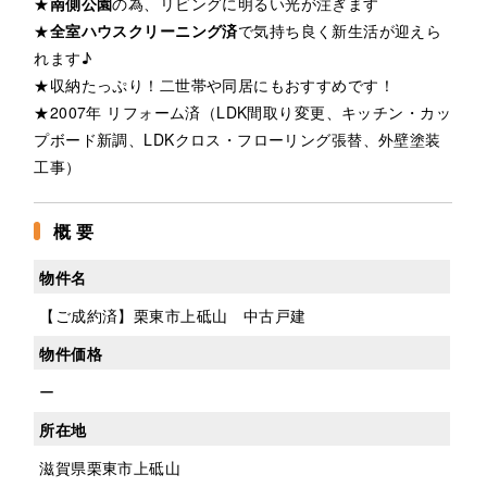
★
南側公園
の為、リビングに明るい光が注ぎます
★
全室ハウスクリーニング済
で気持ち良く新生活が迎えら
れます♪
★収納たっぷり！二世帯や同居にもおすすめです！
★2007年 リフォーム済（LDK間取り変更、キッチン・カッ
プボード新調、LDKクロス・フローリング張替、外壁塗装
工事）
概 要
物件名
【ご成約済】栗東市上砥山 中古戸建
物件価格
ー
所在地
滋賀県栗東市上砥山