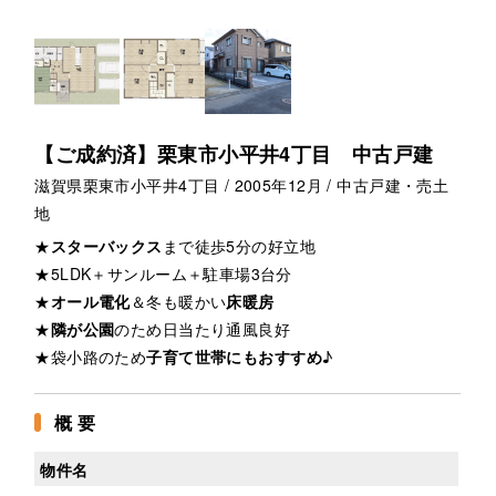
【ご成約済】栗東市小平井4丁目 中古戸建
滋賀県栗東市小平井4丁目 / 2005年12月 / 中古戸建・売土
地
★
スターバックス
まで徒歩5分の好立地
★5LDK＋サンルーム＋駐車場3台分
★
オール電化
＆冬も暖かい
床暖房
★
隣が公園
のため日当たり通風良好
★袋小路のため
子育て世帯にもおすすめ
♪
概 要
物件名