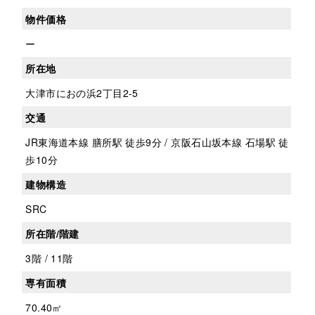
物件価格
ー
所在地
大津市におの浜2丁目2-5
交通
JR東海道本線 膳所駅 徒歩9分 / 京阪石山坂本線 石場駅 徒
歩10分
建物構造
SRC
所在階/階建
3階 / 11階
専有面積
70.40㎡