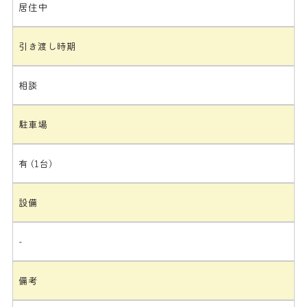
居住中
引き渡し時期
相談
駐車場
有 (1台)
設備
-
備考