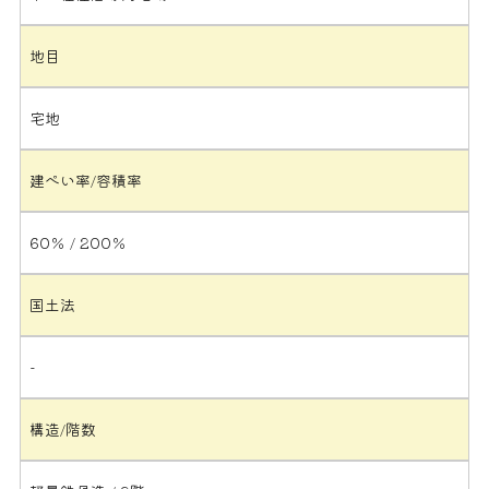
地目
宅地
建ぺい率/容積率
60％ / 200％
国土法
-
構造/階数