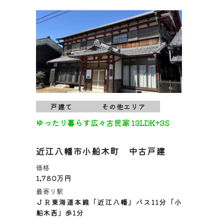
戸建て
その他エリア
ゆったり暮らす広々古民家 13LDK+3S
近江八幡市小船木町 中古戸建
価格
1,780万円
最寄り駅
ＪＲ東海道本線「近江八幡」バス11分「小
船木西」歩1分