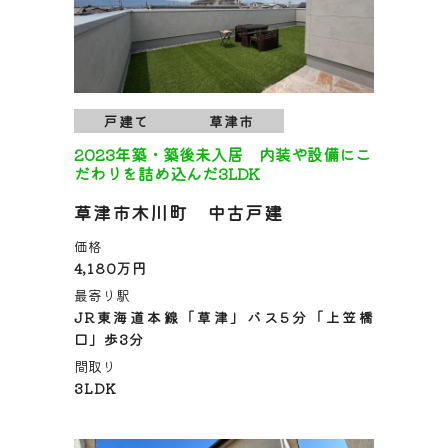
戸建て
草津市
2023年築・築後未入居 内装や設備にこ
だわりを詰め込んだ3LDK
草津市木川町 中古戸建
価格
4,180万円
最寄り駅
JR東海道本線「草津」バス5分「上笠橋
口」歩3分
間取り
3LDK