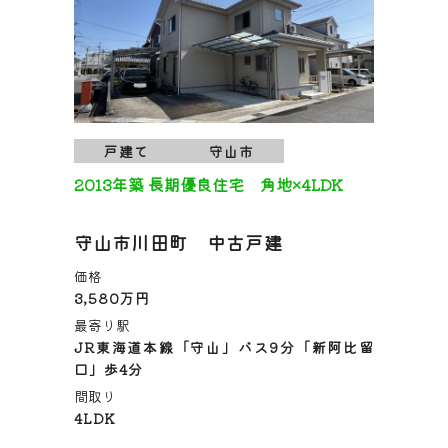
戸建て
守山市
2013年築 長期優良住宅 角地×4LDK
守山市川田町 中古戸建
価格
3,580万円
最寄り駅
JR東海道本線「守山」バス9分「新阿比留
口」歩4分
間取り
4LDK