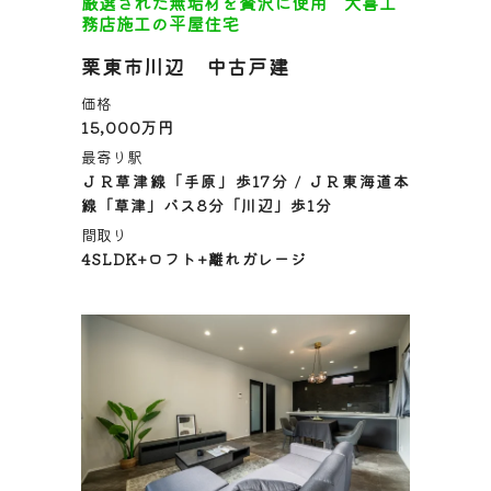
厳選された無垢材を贅沢に使用 大喜工
務店施工の平屋住宅
栗東市川辺 中古戸建
価格
15,000万円
最寄り駅
ＪＲ草津線「手原」歩17分 / ＪＲ東海道本
線「草津」バス8分「川辺」歩1分
間取り
4SLDK+ロフト+離れガレージ