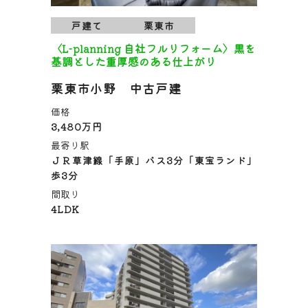
戸建て
栗東市
〈L-planning 自社フルリフォーム〉黒を
基調とした重厚感のある仕上がり
栗東市小野 中古戸建
価格
3,480万円
最寄り駅
ＪＲ草津線「手原」バス3分「東宝ランド」
歩3分
間取り
4LDK