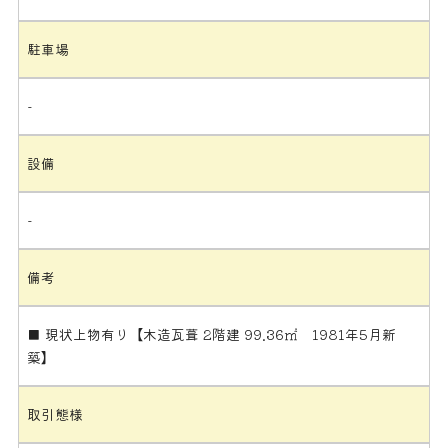
駐車場
-
設備
-
備考
■ 現状上物有り【木造瓦葺 2階建 99.36㎡ 1981年5月新
築】
取引態様