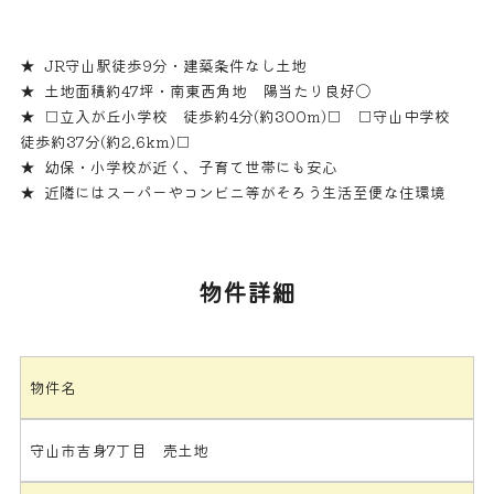
JR守山駅徒歩9分・建築条件なし土地
土地面積約47坪・南東西角地 陽当たり良好〇
□立入が丘小学校 徒歩約4分(約300m)□ □守山中学校
徒歩約37分(約2.6km)□
幼保・小学校が近く、子育て世帯にも安心
近隣にはスーパーやコンビニ等がそろう生活至便な住環境
物件詳細
物件名
守山市吉身7丁目 売土地