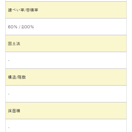
建ぺい率/容積率
60％ / 200％
国土法
-
構造/階数
-
床面積
-