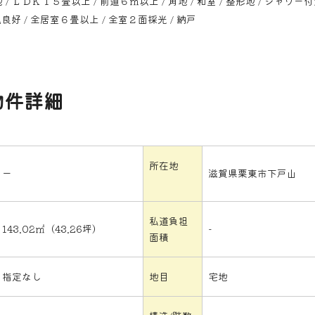
 ＬＤＫ１５畳以上 / 前道６ｍ以上 / 角地 / 和室 / 整形地 / シャワー
風良好 / 全居室６畳以上 / 全室２面採光 / 納戸
物件詳細
所在地
ー
滋賀県栗東市下戸山
私道負担
143.02㎡（43.26坪）
-
面積
指定なし
地目
宅地