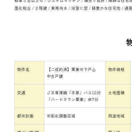
駐車３台以上可 / システムキッチン / 陽当り良好 / 閑静な住宅地 /
面化粧台 / ２階建 / 東南向き / 浴室に窓 / 緑豊かな住宅地 / 通
物件名
【ご成約済】栗東市下戸山
物件価格
中古戸建
交通
ＪＲ草津線「手原」バス12分
土地面積
「バードタウン栗東」歩7分
都市計画
市街化調整区域
用途地域