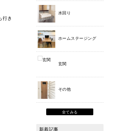
水回り
も行き
ホームステージング
玄関
その他
全てみる
新着記事