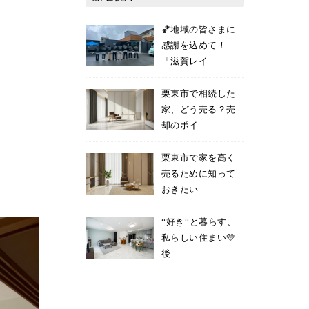
🏀地域の皆さまに
感謝を込めて！
「滋賀レイ
栗東市で相続した
家、どう売る？売
却のポイ
栗東市で家を高く
売るために知って
おきたい
‘‘好き‘‘と暮らす、
私らしい住まい💛
後