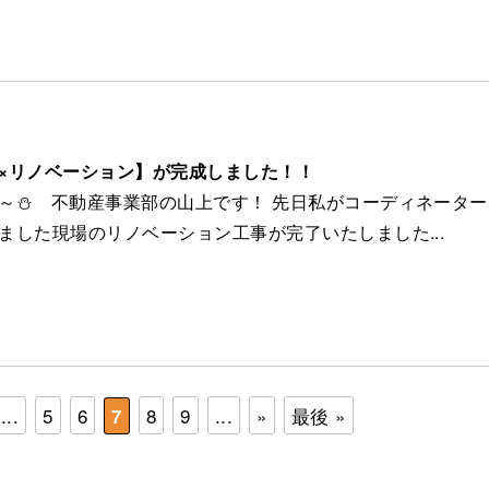
7
×リノベーション】が完成しました！！
～⛄ 不動産事業部の山上です！ 先日私がコーディネータ
ました現場のリノベーション工事が完了いたしました...
...
5
6
8
9
...
»
最後 »
7