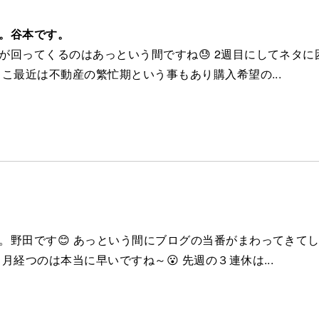
0
。谷本です。
が回ってくるのはあっという間ですね😓 2週目にしてネタに
 ここ最近は不動産の繁忙期という事もあり購入希望の...
1
。野田です😊 あっという間にブログの当番がまわってきて
ヶ月経つのは本当に早いですね～😮 先週の３連休は...