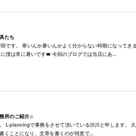
2
具たち
押田です。 寒いんか暑いんかよく分からない時期になってき
みに僕は常に暑いです🐖 今回のブログでは当店にあ...
6
務所のご紹介♫
 L-planningで事務をさせて頂いている渋川と申します。 
書くことになり、文章を書くのが得意で...