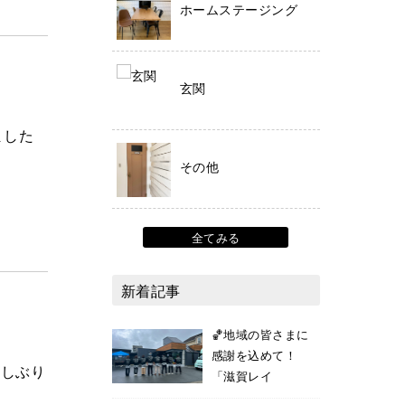
ホームステージング
玄関
ました
その他
全てみる
新着記事
🏀地域の皆さまに
感謝を込めて！
久しぶり
「滋賀レイ