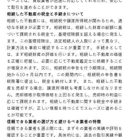
ケースでは、買取業者が迅速に対応してくれるため、安心し
て取引を進めることができます。
相続した不動産の税金と手続きについて
相続した不動産には、相続税や譲渡所得税が関わるため、適
切な手続きが必要です。相続税は、相続した財産の総額に基
づいて課税される税金で、基礎控除額を超える場合に発生し
ます。この基礎控除は、法定相続人の人数によって異なり、
計算方法を事前に確認することが重要です。 手続きとして
は、まず相続財産の評価を行います。相続した不動産の価値
を正確に把握し、必要に応じて不動産鑑定士に依頼すること
が推奨されます。次に、相続税の申告を行う期限は、相続開
始から10ヶ月以内です。この期間内に、相続税の申告書を
税務署に提出し、税金を納付します。 また、相続した不動
産を売却する場合、譲渡所得税も考慮しなければなりませ
ん。売却価格が取得価格を上回ると発生し、売却時の利益に
応じて課税されます。相続した不動産に関する税金や手続き
は複雑ですが、正しい情報を持つことでスムーズに進めるこ
とが可能です。
信頼できる業者の選び方と避けるべき業者の特徴
信頼できる業者を選ぶ際には、まずその業者の実績や評判を
確認することが重要です。具体的には、過去の取引実績や顧