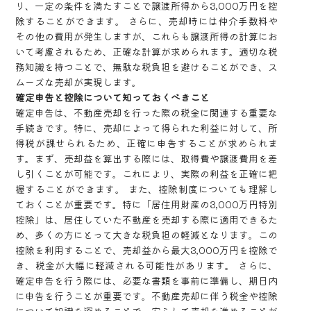
り、一定の条件を満たすことで譲渡所得から3,000万円を控
除することができます。 さらに、売却時には仲介手数料や
その他の費用が発生しますが、これらも譲渡所得の計算にお
いて考慮されるため、正確な計算が求められます。適切な税
務知識を持つことで、無駄な税負担を避けることができ、ス
ムーズな売却が実現します。
確定申告と控除について知っておくべきこと
確定申告は、不動産売却を行った際の税金に関連する重要な
手続きです。特に、売却によって得られた利益に対して、所
得税が課せられるため、正確に申告することが求められま
す。まず、売却益を算出する際には、取得費や譲渡費用を差
し引くことが可能です。これにより、実際の利益を正確に把
握することができます。 また、控除制度についても理解し
ておくことが重要です。特に「居住用財産の3,000万円特別
控除」は、居住していた不動産を売却する際に適用できるた
め、多くの方にとって大きな税負担の軽減となります。この
控除を利用することで、売却益から最大3,000万円を控除で
き、税金が大幅に軽減される可能性があります。 さらに、
確定申告を行う際には、必要な書類を事前に準備し、期日内
に申告を行うことが重要です。不動産売却に伴う税金や控除