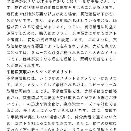
の価格が安くなる理由も理解しておくことが重要です。 ま
ず、物件の状態が買取価格に影響を与えることがあります。
老朽化や修繕が必要な部分がある場合、買取価格が下がるこ
とが多いです。また、周辺の相場が低迷している場合も、価
格が安くなる可能性があります。さらに、買取業者は利益を
確保するために、購入後のリフォームや販売にかかるコスト
を考慮し、初期の買取価格を設定します。 このように、買
取価格は様々な要因によって左右されますが、売却を急ぐ方
にとっては、スムーズな取引が得られることも大きなメリッ
トです。価格が安くなる理由を理解し、賢明な判断をするこ
とが求められます。
不動産買取のメリットとデメリット
不動産買取には、いくつかのメリットとデメリットがありま
す。まず、メリットとして挙げられるのは、スピーディーな
取引が可能なことです。不動産買取では、売却手続きが簡略
化され、数週間以内に現金を受け取ることができる場合が多
いです。この迅速な資金化は、急な資金ニーズにも対応でき
るため、多くの人にとって大きな魅力です。 次に、買取で
は手数料が発生しない場合が多く、仲介業者を通さないた
め、コストを抑えることができます。さらに、物件の状態に
関わらず買い取ってもらえるため、リフォームや修理をする