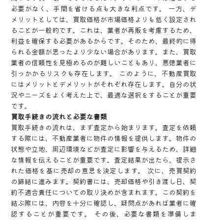
必要がなく、手間を省ける点も大きな利点です。 一方、デ
メリットとしては、買取価格が市場価格よりも低く設定され
ることが一般的です。これは、業者が再販を考慮するため、
利益を確保する必要があるからです。そのため、最終的に得
られる金額が思ったより少ない場合があります。また、買取
業者の信頼性を見極めるのが難しいこともあり、悪徳業者に
引っかかるリスクも存在します。 このように、不動産買取
にはメリットとデメリットがそれぞれ存在します。自分の状
況やニーズをよく考えた上で、最適な選択をすることが重要
です。
買取手続きの流れと必要な書類
買取手続きの流れは、まず査定から始まります。査定を依頼
する際には、不動産業者に物件の情報を提供します。物件の
状態や立地、周辺環境などが査定に影響を与えるため、詳細
な情報を伝えることが重要です。査定結果が出たら、提示さ
れた価格を基に売却の意思を決定します。 次に、売買契約
の締結に進みます。契約書には、売却価格や引き渡し日、契
約不適合責任についての取り決めが含まれます。この契約を
結ぶ際には、内容を十分に確認し、疑問点があれば業者に確
認することが重要です。 その後、必要な書類を準備しま