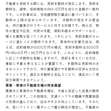
不動産を売却する際には、売却手数料が発生します。売却手
数料は、通常、成約価格の3%に6万円を加えた金額が一般的
です。この計算式は、宅地建物取引業法に基づいており、手
数料の上限が定められています。 手数料が発生する理由
は、仲介業者が行うサービスに対する対価です。例えば、物
件の査定や広告、内見の手配、契約手続きのサポートなど、
様々な業務を担ってくれます。これにより、売却活動がスム
ーズに進むことが期待できます。 具体的な計算方法は、例
えば、成約価格が3000万円の場合、売却手数料は3000万
円×3%+6万円＝96万円となります。このように、成約価格
に応じて手数料は変動しますので、売却を考えている方は、
事前に予算を考えることが重要です。 手数料は売却時の大
きなコストですので、仲介業者選びや手数料の交渉も大切な
ポイントです。適正な手数料を支払うことで、満足のいく売
却が実現できるでしょう。
栗東・草津の不動産市場の将来展望
栗東市と草津市の不動産市場は、今後も安定した成長が期待
されています。この地域は、交通インフラの整備や商業施設
の充実が進んでおり、住みやすさが向上しています。そのた
め、若いファミリー層やシニア層の移住が増加し、不動産の