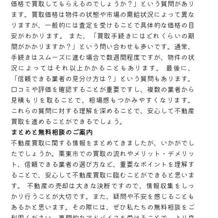
価格で買取してもらえるのでしょうか？」という質問があり
ます。買取価格は物件の状態や市場の需給状況によって異な
りますが、一般的には査定を受けることで具体的な価格の目
安がわかります。 また、「買取手続きにはどれくらいの期
間がかかりますか？」という問い合わせも多いです。通常、
手続きはスムーズに進む場合で数週間程度ですが、物件の状
況によってはそれ以上かかることもあります。 最後に、
「信頼できる業者の見分け方は？」という質問もあります。
口コミや評価を確認することが重要ですし、複数の業者から
見積もりを取ることで、相場感もつかみやすくなります。
これらの質問に対する理解を深めることで、安心して不動産
買取を進めることができるでしょう。
まとめと無料相談のご案内
不動産買取に関する情報をまとめてきましたが、いかがでし
たでしょうか。栗東市での買取の流れやメリット・デメリッ
ト、信頼できる業者の選び方など、重要なポイントを理解す
ることで、安心して不動産買取に臨むことができると思いま
す。 不動産の売却は大きな決断ですので、情報収集をしっ
かり行うことが大切です。また、疑問や不安を感じることも
あるかと思います。その際には、ぜひ私たちの無料相談をご
利用ください。専門的なアドバイスを受けることで、より良