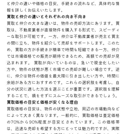
と仲介の違いや価格の目安、手続きの流れなど、具体的な情
報を詳しくお伝えいたします。
買取と仲介の違いとそれぞれの向き不向き
買取と仲介の大きな違いは、物件の売却方法にあります。買
取は、不動産業者が直接物件を購入する形式で、スピーディ
ーな取引が可能です。一方、仲介は不動産業者が売主と買主
の間に立ち、物件を紹介して売却をサポートします。このた
め、買取の方が手続きが簡単で時間も短縮できる一方、仲介
では市場価格での販売が期待できるため、高額での売却が見
込まれます。 買取が向いているのは、急いで現金化したい
方や、物件の状態が悪く市場での売却が難しい場合です。逆
に、仲介は物件の価値を最大限に引き出したい方や、時間に
余裕がある方におすすめです。これらの選択肢を考慮し、自
分の状況に適した方法を選ぶことが重要です。選択肢を理解
することで、損をせずにスムーズな取引ができるでしょう。
買取価格の目安と価格が安くなる理由
買取価格の目安は、物件の状態や立地、周辺の市場動向など
によって大きく異なります。一般的に、買取価格は査定価格
の70%から90%程度が目安とされています。この価格帯
は、迅速な売却を希望する方にとっては魅力的ですが、実際