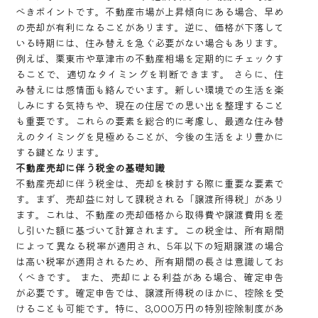
べきポイントです。不動産市場が上昇傾向にある場合、早め
の売却が有利になることがあります。逆に、価格が下落して
いる時期には、住み替えを急ぐ必要がない場合もあります。
例えば、栗東市や草津市の不動産相場を定期的にチェックす
ることで、適切なタイミングを判断できます。 さらに、住
み替えには感情面も絡んでいます。新しい環境での生活を楽
しみにする気持ちや、現在の住居での思い出を整理すること
も重要です。これらの要素を総合的に考慮し、最適な住み替
えのタイミングを見極めることが、今後の生活をより豊かに
する鍵となります。
不動産売却に伴う税金の基礎知識
不動産売却に伴う税金は、売却を検討する際に重要な要素で
す。まず、売却益に対して課税される「譲渡所得税」があり
ます。これは、不動産の売却価格から取得費や譲渡費用を差
し引いた額に基づいて計算されます。この税金は、所有期間
によって異なる税率が適用され、5年以下の短期譲渡の場合
は高い税率が適用されるため、所有期間の長さは意識してお
くべきです。 また、売却による利益がある場合、確定申告
が必要です。確定申告では、譲渡所得税のほかに、控除を受
けることも可能です。特に、3,000万円の特別控除制度があ