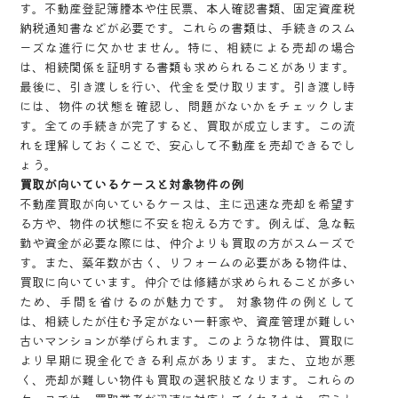
す。不動産登記簿謄本や住民票、本人確認書類、固定資産税
納税通知書などが必要です。これらの書類は、手続きのスム
ーズな進行に欠かせません。特に、相続による売却の場合
は、相続関係を証明する書類も求められることがあります。
最後に、引き渡しを行い、代金を受け取ります。引き渡し時
には、物件の状態を確認し、問題がないかをチェックしま
す。全ての手続きが完了すると、買取が成立します。この流
れを理解しておくことで、安心して不動産を売却できるでし
ょう。
買取が向いているケースと対象物件の例
不動産買取が向いているケースは、主に迅速な売却を希望す
る方や、物件の状態に不安を抱える方です。例えば、急な転
勤や資金が必要な際には、仲介よりも買取の方がスムーズで
す。また、築年数が古く、リフォームの必要がある物件は、
買取に向いています。仲介では修繕が求められることが多い
ため、手間を省けるのが魅力です。 対象物件の例として
は、相続したが住む予定がない一軒家や、資産管理が難しい
古いマンションが挙げられます。このような物件は、買取に
より早期に現金化できる利点があります。また、立地が悪
く、売却が難しい物件も買取の選択肢となります。これらの