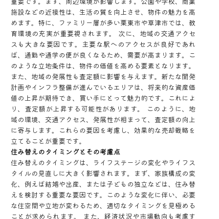
重要です。まず、周辺環境が影響します。公園や学校、商業
施設などの近接性は、生活の質を向上させ、物件の魅力を高
めます。特に、ファミリー層が多い栗東市や草津市では、教
育環境の充実が重要視されます。 次に、地域の交通アクセ
スも大きな要因です。主要な駅へのアクセスが良好であれ
ば、通勤や通学の便が良くなるため、需要が高まります。こ
のような立地条件は、物件の価値を高める要素となります。
また、地域の発展性も査定額に影響を与えます。新たな開発
計画やインフラ整備が進んでいるエリアは、将来的な資産価
値の上昇が期待でき、買い手にとって魅力的です。これによ
り、査定額が上昇する可能性があります。 このように、地
域の環境、交通アクセス、発展性が相まって、査定額の向上
に寄与します。これらの要因を考慮し、効果的な売却戦略を
立てることが重要です。
住み替えのタイミングとその考慮点
住み替えのタイミングは、ライフステージの変化やライフス
タイルの見直しに大きく影響されます。まず、家族構成の変
化、例えば結婚や出産、または子どもの独立などは、住み替
えを検討する重要な要因です。このような変化に伴い、必要
な住空間や立地が変わるため、適切なタイミングを見極める
ことが求められます。 また、経済状況や市場動向も考慮す