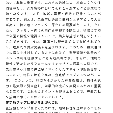
おいて非常に重要です。これらの地域には、独自の文化や住
環境があり、売却戦略においてそれを考慮することが成功の
鍵となります。 まず、地域の需要と供給を把握することが
重要です。例えば、栗東市は通勤に便利なエリアとして人気
が高く、特に若いファミリー層からの需要があります。その
ため、ファミリー向けの物件を売却する際には、近隣の学校
や公園の情報を強調することで、購入希望者の関心を引くこ
とができます。 また、草津市は観光地としても知られてお
り、短期的な賃貸需要も見込まれます。このため、投資目的
での購入を検討している人々に向けて、観光資源や地元のイ
ベント情報を提供することも効果的です。 さらに、地域の
特性を活かしたリフォームやインテリアの提案も大切です。
栗東市や草津市の住環境にマッチしたデザインや設備を整え
ることで、物件の価値を高め、査定額アップにもつながりま
す。 このように、地域性を活かした売却戦略は、物件の魅
力を最大限に引き出し、効果的な売却を実現するための重要
な要素です。これらのポイントを押さえることで、売却活動
を成功に導くことができるでしょう。
査定額アップに繋がる地域の要因
査定額をアップさせるためには、地域特性を理解することが