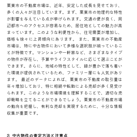
栗東市の不動産市場は、近年、安定した成長を見せており、
多くの人々が注目しています。まず、栗東市の地理的な特性
が影響を与えている点が挙げられます。交通の便が良く、周
辺都市へのアクセスが容易なため、居住地としての魅力が高
まっています。このような利便性から、住宅需要が増加し、
価格も徐々に上昇傾向にあります。 また、栗東市の不動産
市場は、特に中古物件において多様な選択肢が揃っているこ
とが特徴です。マンションや一軒家など、さまざまなタイプ
の物件が存在し、予算やライフスタイルに応じて選ぶことが
できます。さらに、地域の特性として、緑が豊かで落ち着い
た環境が提供されているため、ファミリー層にも人気があり
ます。 最近のデータによれば、栗東市の不動産の取引量は
年々増加しており、特に相続や転勤による売却が多く見受け
られます。このような市場環境を理解することで、適切な売
却戦略を立てることができるでしょう。栗東市の不動産市場
の動向を把握し、有利な売却を実現するために、十分な情報
収集が重要です。
3. 中古物件の査定方法と注意点