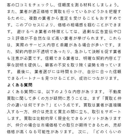
客の口コミをチェックし、信頼度を測る材料としましょう。
また、業者が適正価格で買取を行っているかどうかを把握す
るために、複数の業者から査定を受けることもおすすめで
す。このプロセスにより、価格の相場感を掴むことができま
す。 避けるべき業者の特徴としては、過剰な広告宣伝や口
コミ評価が不自然なほど高い業者が挙げられます。これら
は、実際のサービス内容と乖離がある場合が多いです。ま
た、契約内容が不透明であったり、急かして決断を促す業者
も注意が必要です。信頼できる業者は、明確な契約内容と丁
寧な説明を提供し、顧客の不安を取り除く姿勢を持っていま
す。 最後に、業者選びには時間をかけ、自分に合った信頼
できるパートナーを見つけることが、成功につながります。
よくある質問
よくある質問には、以下のような内容があります。 不動産
買取に関して多くの方が疑問に思うことは、まず「買取と仲
介の違いは何ですか？」という点です。買取は業者が直接購
入する一方、仲介は売主と買主の間に立ち、取引をサポート
します。買取は比較的早く現金化できるメリットがあります
が、仲介の場合は市場価格での取引が期待できるため、売却
価格が高くなる可能性があります。 次に、「どのくらいの