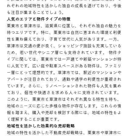
れぞれの地域特性を活かした独自の成長を遂げており、今後
も注目が集まることでしょう。
人気のエリアと物件タイプの特徴
栗東市と草津市は、滋賀県に位置し、それぞれ独自の魅力を
持つエリアです。特に、栗東市は自然に恵まれた環境と利便
性を兼ね備えており、子育て世代に人気があります。一方、
草津市は交通の便が良く、ショッピング施設も充実している
ため、若い世代やシニア層にも支持されています。 物件タ
イプに関しては、栗東市では一戸建てや新築マンションが特
に人気です。広い庭や駐車スペースがある物件は、ファミリ
ー層にとって理想的です。草津市では、駅近のマンションや
アパートが注目されており、通勤や通学の利便性が重視され
ています。さらに、リノベーションされた物件も人気を集め
ており、個性や快適さを求める人々に支持されています。
このように、栗東市と草津市はそれぞれ異なる特性を持ち、
地域のニーズに応じた多様な物件が存在します。これらの情
報を踏まえ、購入や売却を検討する際には、地域の特性をよ
く理解することが重要です。
地域性を活かした効果的な売却戦略
地域の特性を活かした不動産売却戦略は、栗東市や草津市に