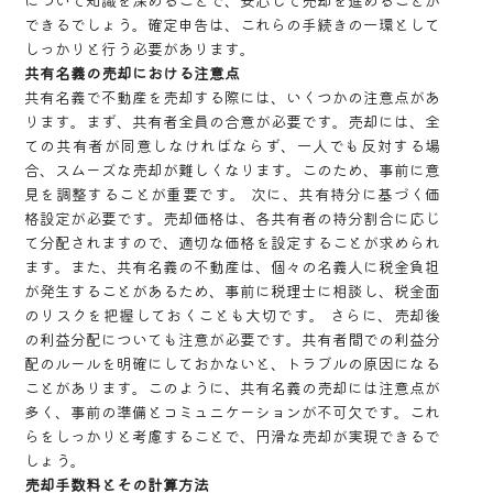
について知識を深めることで、安心して売却を進めることが
できるでしょう。確定申告は、これらの手続きの一環として
しっかりと行う必要があります。
共有名義の売却における注意点
共有名義で不動産を売却する際には、いくつかの注意点があ
ります。まず、共有者全員の合意が必要です。売却には、全
ての共有者が同意しなければならず、一人でも反対する場
合、スムーズな売却が難しくなります。このため、事前に意
見を調整することが重要です。 次に、共有持分に基づく価
格設定が必要です。売却価格は、各共有者の持分割合に応じ
て分配されますので、適切な価格を設定することが求められ
ます。また、共有名義の不動産は、個々の名義人に税金負担
が発生することがあるため、事前に税理士に相談し、税金面
のリスクを把握しておくことも大切です。 さらに、売却後
の利益分配についても注意が必要です。共有者間での利益分
配のルールを明確にしておかないと、トラブルの原因になる
ことがあります。このように、共有名義の売却には注意点が
多く、事前の準備とコミュニケーションが不可欠です。これ
らをしっかりと考慮することで、円滑な売却が実現できるで
しょう。
売却手数料とその計算方法