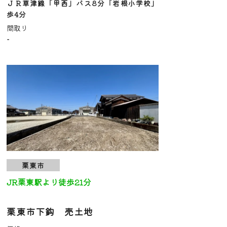
ＪＲ草津線「甲西」バス8分「岩根小学校」
歩4分
間取り
-
栗東市
JR栗東駅より徒歩21分
栗東市下鈎 売土地