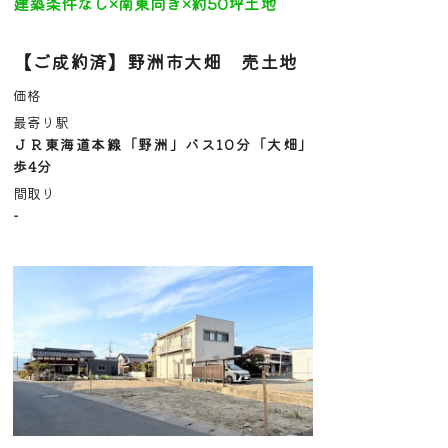
建築条件なし×南東向き×約50坪土地
【ご成約済】野洲市大畑 売土地
価格
最寄り駅
ＪＲ東海道本線「野洲」バス10分「大畑」
歩4分
間取り
-