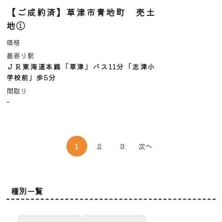
【ご成約済】草津市青地町 売土
地①
価格
最寄り駅
ＪＲ東海道本線「草津」バス11分「志津小
学校前」歩5分
間取り
-
1
2
3
次へ
種別一覧