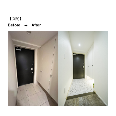
【玄関】
Before → After