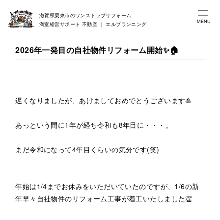
滋賀県栗東市のワンストップリフォーム
MENU
満室経営サポート 不動産 ｜ エルプランニング
2026年一発目の自社物件リフォーム開始✨🏠
遅くなりましたが、あけましておめでとうございます🎍
あっという間に1年が経ち令和も8年目に・・・。
まだ令和になって4年目くらいの気分です(笑)
年始は1/4までお休みをいただいていたのですが、1/6の新
年早々自社物件のリフォーム工事が着工いたしました👏