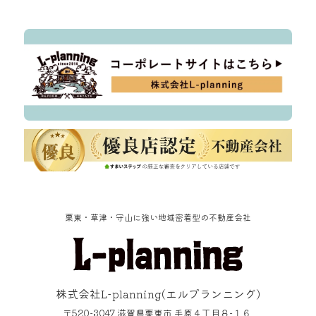
栗東・草津・守山に強い地域密着型の不動産会社
株式会社L-planning
(エルプランニング)
〒520-3047
滋賀県
栗東市
手原４丁目８−１６