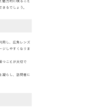
て魅力的に映ること
できるでしょう。
利用し、広角レンズ
ージしやすくなりま
保つことが大切で
を凝らし、訪問者に