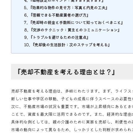
『価格設定のポイント：高すぎず安すぎず』
『効果的な物件の見せ方：写真と内見の工夫』
『信頼できる不動産業者の選び方』
『売却時の税金と手数料について知っておくべきこと』
『交渉のテクニック：買主とのコミュニケーション』
『トラブルを避けるための注意点』
『売却後の生活設計：次のステップを考える』
『売却不動産を考える理由とは？』
売却不動産を考える理由は、多岐にわたります。まず、ライフス
新しい仕事や学区の移動、子どもの成長に伴うスペースの必要性
次に、不動産市場の状況も重要です。市場が上昇傾向にあるとき
ことで、資産を最大限に活用できるのです。また、経済的な理由
具体的な例としては、親の介護のために実家を売却し、利便性の
市場の動向によって異なるため、しっかりとした判断が求められ