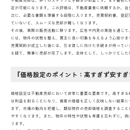
不動産売却は、多くのステップと手続きが必要です。まず最初に
定が可能になります。この評価は、不動産業者に依頼するか、自
次に、必要な書類を準備する段階に入ります。売買契約書、登記
ていないと、スムーズな売却が難しくなります。
その後、実際の販売活動に移ります。広告や内見の実施を通じて
には、物件の状態を整え、買主に良い印象を与えるよう心掛けま
売買契約が成立した後には、引き渡しに向けた手続きが待ってい
を経て、無事に売却が完了します。全体として、しっかりとした
『価格設定のポイント：高すぎず安すぎ
価格設定は不動産売却において非常に重要な要素です。高すぎる
は利益を削ることになり、資産の価値を正しく反映しない結果に
まず、市場の動向を把握し、類似物件の売却価格を調査すること
やすくなります。また、物件の特性や状態も考慮を忘れずに。例
ります。