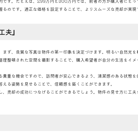
です。たとえば、299万円と300万円では、前者の方が購入者にとっ
握るのです。適正な価格を設定することで、よりスムーズな売却が実現
工夫』
。まず、良質な写真は物件の第一印象を決定づけます。明るい自然光を
整理整頓された空間を撮影することで、購入希望者が自分の生活をイメ
る貴重な機会ですので、訪問者が安心できるよう、清潔感のある状態を
答える姿勢を見せることで、信頼感を築くことができます。
し、売却の成功につなげることができるでしょう。物件の見せ方に工夫
。