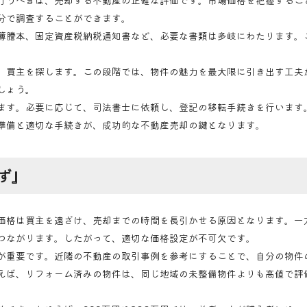
行うべきは、売却する不動産の正確な評価です。市場価格を把握するこ
分で調査することができます。
簿謄本、固定資産税納税通知書など、必要な書類は多岐にわたります。
、買主を探します。この段階では、物件の魅力を最大限に引き出す工夫
しょう。
ます。必要に応じて、司法書士に依頼し、登記の移転手続きを行います
準備と適切な手続きが、成功的な不動産売却の鍵となります。
ず』
価格は買主を遠ざけ、売却までの時間を長引かせる原因となります。一
つながります。したがって、適切な価格設定が不可欠です。
が重要です。近隣の不動産の取引事例を参考にすることで、自分の物件
えば、リフォーム済みの物件は、同じ地域の未整備物件よりも高値で評