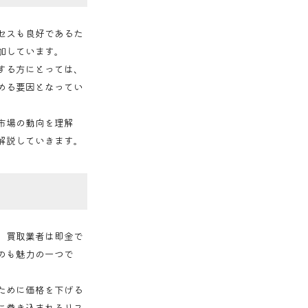
セスも良好であるた
加しています。
する方にとっては、
める要因となってい
市場の動向を理解
解説していきます。
、買取業者は即金で
のも魅力の一つで
ために価格を下げる
に巻き込まれるリス