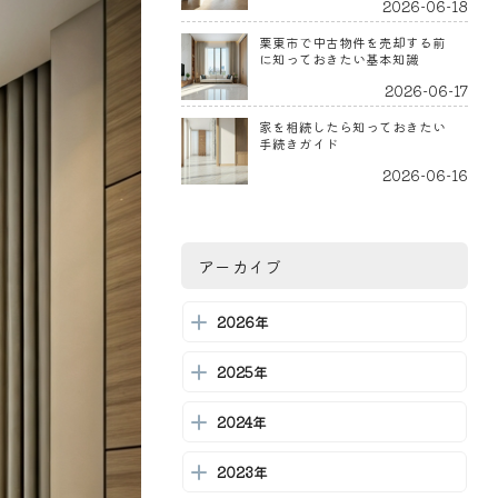
2026-06-18
栗東市で中古物件を売却する前
に知っておきたい基本知識
2026-06-17
家を相続したら知っておきたい
手続きガイド
2026-06-16
栗東市での不動産買取を成功さ
せるための完全ガイド
2026-06-15
アーカイブ
栗東市での不動産買取：基本知
識と選び方ガイド
2026年
2026-06-13
2025年
栗東市・草津市の不動産市場を
徹底解剖！地域特性と人気エリ
ア
2024年
2026-06-11
栗東市の中古物件査定ガイド：
2023年
相続と売却の基本知識