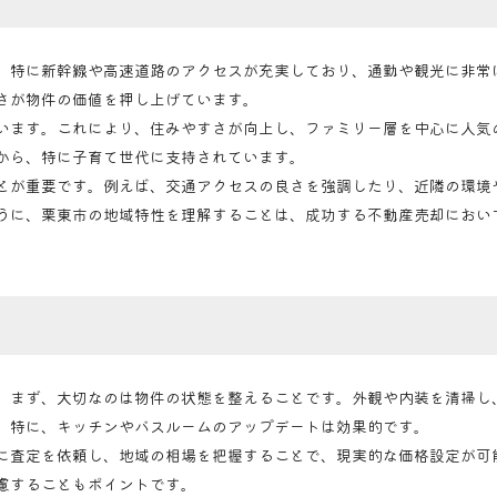
。特に新幹線や高速道路のアクセスが充実しており、通勤や観光に非常
さが物件の価値を押し上げています。
います。これにより、住みやすさが向上し、ファミリー層を中心に人気
から、特に子育て世代に支持されています。
とが重要です。例えば、交通アクセスの良さを強調したり、近隣の環境
うに、栗東市の地域特性を理解することは、成功する不動産売却におい
。まず、大切なのは物件の状態を整えることです。外観や内装を清掃し
。特に、キッチンやバスルームのアップデートは効果的です。
に査定を依頼し、地域の相場を把握することで、現実的な価格設定が可
慮することもポイントです。