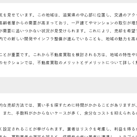
気を見せています。この地域は、滋賀県の中心部に位置し、交通のアク
高齢者層からの需要が高まっており、一戸建てやマンションの取引が増
が需要に追いつかない状況が見受けられます。これにより、売却を希望
内での新しい開発やインフラ整備が進んでいることも、地域の魅力を高
ことが重要です。これから不動産買取を検討される方は、地域の特性や
のセクションでは、不動産買取のメリットとデメリットについて詳しく
的な売却方法では、買い手を探すために時間がかかることがありますが
。また、手数料がかからないケースが多く、余分なコストを抑えられる
く設定されることが挙げられます。業者はリスクを考慮し、利益を得る
また、買取業者の選定を誤ると、信頼性の低い業者に遭遇し、トラブル